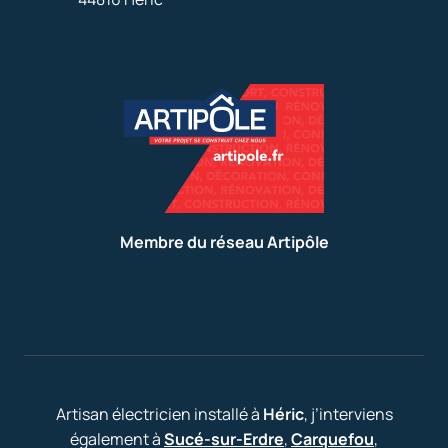
Membre du réseau Artipôle
Artisan électricien installé à
Héric
, j’interviens
également à
Sucé-sur-Erdre
,
Carquefou
,